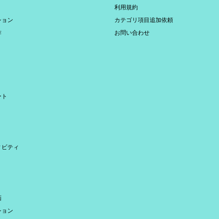
利用規約
ション
カテゴリ項目追加依頼
作
お問い合わせ
ート
ィビティ
画
ション