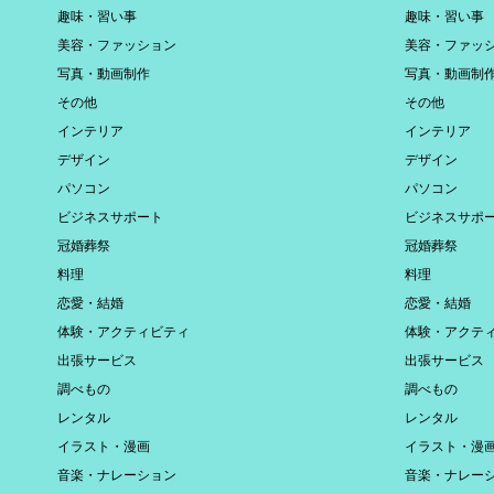
趣味・習い事
趣味・習い事
美容・ファッション
美容・ファッ
写真・動画制作
写真・動画制
その他
その他
インテリア
インテリア
デザイン
デザイン
パソコン
パソコン
ビジネスサポート
ビジネスサポ
冠婚葬祭
冠婚葬祭
料理
料理
恋愛・結婚
恋愛・結婚
体験・アクティビティ
体験・アクテ
出張サービス
出張サービス
調べもの
調べもの
レンタル
レンタル
イラスト・漫画
イラスト・漫
音楽・ナレーション
音楽・ナレー