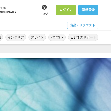
が可能
ログイン
新規登録
hrome browser.
ヘルプ
出品 / リクエスト
他
インテリア
デザイン
パソコン
ビジネスサポート
冠婚