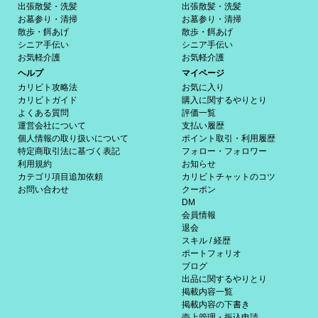
出張散髪・洗髪
出張散髪・洗髪
お墓参り・清掃
お墓参り・清掃
散歩・餌あげ
散歩・餌あげ
シニア手伝い
シニア手伝い
お気軽介護
お気軽介護
ヘルプ
マイページ
カリビト攻略法
お気に入り
カリビトガイド
購入に関するやりとり
よくある質問
評価一覧
運営会社について
支払い履歴
個人情報の取り扱いについて
ポイント取引・利用履歴
特定商取引法に基づく表記
フォロー・フォロワー
利用規約
お知らせ
カテゴリ項目追加依頼
カリビトチャットのコツ
お問い合わせ
クーポン
DM
会員情報
退会
スキル / 経歴
ポートフォリオ
ブログ
出品に関するやりとり
掲載内容一覧
掲載内容の下書き
売上管理・振込申請