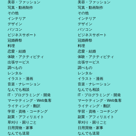
美容・ファッション
美容・ファッション
写真・動画制作
写真・動画制作
その他
その他
インテリア
インテリア
デザイン
デザイン
パソコン
パソコン
ビジネスサポート
ビジネスサポート
冠婚葬祭
冠婚葬祭
料理
料理
恋愛・結婚
恋愛・結婚
体験・アクティビティ
体験・アクティビティ
出張サービス
出張サービス
調べもの
調べもの
レンタル
レンタル
イラスト・漫画
イラスト・漫画
音楽・ナレーション
音楽・ナレーション
なんでも相談
なんでも相談
IT・プログラミング・開発
IT・プログラミング・開発
マーケティング・Web集客
マーケティング・Web集客
ライティング・翻訳
ライティング・翻訳
学習・資格・コーチング
学習・資格・コーチング
副業・アフィリエイト
副業・アフィリエイト
草刈り・困りごと
草刈り・困りごと
日用買物・家事
日用買物・家事
なんでも送迎
なんでも送迎