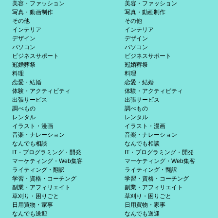
美容・ファッション
美容・ファッション
写真・動画制作
写真・動画制作
その他
その他
インテリア
インテリア
デザイン
デザイン
パソコン
パソコン
ビジネスサポート
ビジネスサポート
冠婚葬祭
冠婚葬祭
料理
料理
恋愛・結婚
恋愛・結婚
体験・アクティビティ
体験・アクティビティ
出張サービス
出張サービス
調べもの
調べもの
レンタル
レンタル
イラスト・漫画
イラスト・漫画
音楽・ナレーション
音楽・ナレーション
なんでも相談
なんでも相談
IT・プログラミング・開発
IT・プログラミング・開発
マーケティング・Web集客
マーケティング・Web集客
ライティング・翻訳
ライティング・翻訳
学習・資格・コーチング
学習・資格・コーチング
副業・アフィリエイト
副業・アフィリエイト
草刈り・困りごと
草刈り・困りごと
日用買物・家事
日用買物・家事
なんでも送迎
なんでも送迎