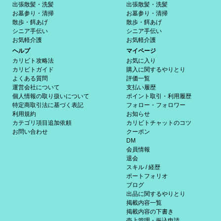
出張散髪・洗髪
出張散髪・洗髪
お墓参り・清掃
お墓参り・清掃
散歩・餌あげ
散歩・餌あげ
シニア手伝い
シニア手伝い
お気軽介護
お気軽介護
ヘルプ
マイページ
カリビト攻略法
お気に入り
カリビトガイド
購入に関するやりとり
よくある質問
評価一覧
運営会社について
支払い履歴
個人情報の取り扱いについて
ポイント取引・利用履歴
特定商取引法に基づく表記
フォロー・フォロワー
利用規約
お知らせ
カテゴリ項目追加依頼
カリビトチャットのコツ
お問い合わせ
クーポン
DM
会員情報
退会
スキル / 経歴
ポートフォリオ
ブログ
出品に関するやりとり
掲載内容一覧
掲載内容の下書き
売上管理・振込申請