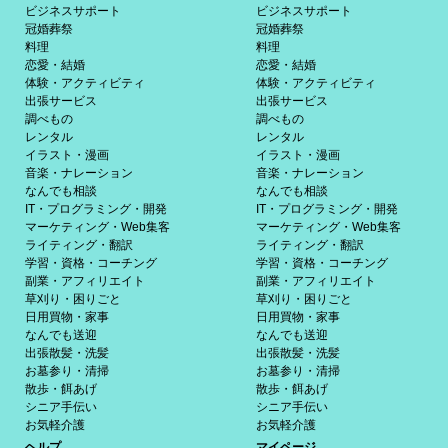
ビジネスサポート
ビジネスサポート
冠婚葬祭
冠婚葬祭
料理
料理
恋愛・結婚
恋愛・結婚
体験・アクティビティ
体験・アクティビティ
出張サービス
出張サービス
調べもの
調べもの
レンタル
レンタル
イラスト・漫画
イラスト・漫画
音楽・ナレーション
音楽・ナレーション
なんでも相談
なんでも相談
IT・プログラミング・開発
IT・プログラミング・開発
マーケティング・Web集客
マーケティング・Web集客
ライティング・翻訳
ライティング・翻訳
学習・資格・コーチング
学習・資格・コーチング
副業・アフィリエイト
副業・アフィリエイト
草刈り・困りごと
草刈り・困りごと
日用買物・家事
日用買物・家事
なんでも送迎
なんでも送迎
出張散髪・洗髪
出張散髪・洗髪
お墓参り・清掃
お墓参り・清掃
散歩・餌あげ
散歩・餌あげ
シニア手伝い
シニア手伝い
お気軽介護
お気軽介護
ヘルプ
マイページ