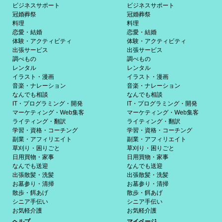
ビジネスサポート
ビジネスサポート
冠婚葬祭
冠婚葬祭
料理
料理
恋愛・結婚
恋愛・結婚
体験・アクティビティ
体験・アクティビティ
出張サービス
出張サービス
調べもの
調べもの
レンタル
レンタル
イラスト・漫画
イラスト・漫画
音楽・ナレーション
音楽・ナレーション
なんでも相談
なんでも相談
IT・プログラミング・開発
IT・プログラミング・開発
マーケティング・Web集客
マーケティング・Web集客
ライティング・翻訳
ライティング・翻訳
学習・資格・コーチング
学習・資格・コーチング
副業・アフィリエイト
副業・アフィリエイト
草刈り・困りごと
草刈り・困りごと
日用買物・家事
日用買物・家事
なんでも送迎
なんでも送迎
出張散髪・洗髪
出張散髪・洗髪
お墓参り・清掃
お墓参り・清掃
散歩・餌あげ
散歩・餌あげ
シニア手伝い
シニア手伝い
お気軽介護
お気軽介護
ヘルプ
マイページ