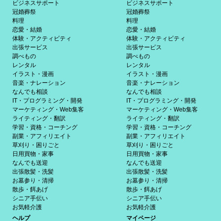
ビジネスサポート
ビジネスサポート
冠婚葬祭
冠婚葬祭
料理
料理
恋愛・結婚
恋愛・結婚
体験・アクティビティ
体験・アクティビティ
出張サービス
出張サービス
調べもの
調べもの
レンタル
レンタル
イラスト・漫画
イラスト・漫画
音楽・ナレーション
音楽・ナレーション
なんでも相談
なんでも相談
IT・プログラミング・開発
IT・プログラミング・開発
マーケティング・Web集客
マーケティング・Web集客
ライティング・翻訳
ライティング・翻訳
学習・資格・コーチング
学習・資格・コーチング
副業・アフィリエイト
副業・アフィリエイト
草刈り・困りごと
草刈り・困りごと
日用買物・家事
日用買物・家事
なんでも送迎
なんでも送迎
出張散髪・洗髪
出張散髪・洗髪
お墓参り・清掃
お墓参り・清掃
散歩・餌あげ
散歩・餌あげ
シニア手伝い
シニア手伝い
お気軽介護
お気軽介護
ヘルプ
マイページ