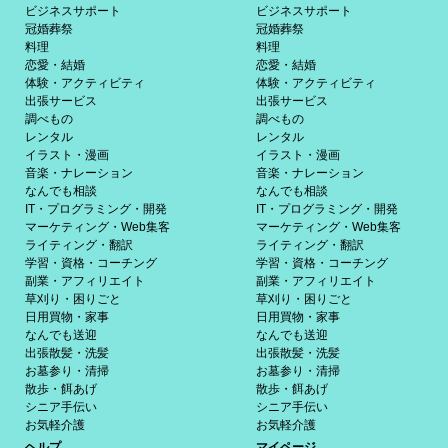
ビジネスサポート
ビジネスサポート
冠婚葬祭
冠婚葬祭
料理
料理
恋愛・結婚
恋愛・結婚
体験・アクティビティ
体験・アクティビティ
出張サービス
出張サービス
調べもの
調べもの
レンタル
レンタル
イラスト・漫画
イラスト・漫画
音楽・ナレーション
音楽・ナレーション
なんでも相談
なんでも相談
IT・プログラミング・開発
IT・プログラミング・開発
マーケティング・Web集客
マーケティング・Web集客
ライティング・翻訳
ライティング・翻訳
学習・資格・コーチング
学習・資格・コーチング
副業・アフィリエイト
副業・アフィリエイト
草刈り・困りごと
草刈り・困りごと
日用買物・家事
日用買物・家事
なんでも送迎
なんでも送迎
出張散髪・洗髪
出張散髪・洗髪
お墓参り・清掃
お墓参り・清掃
散歩・餌あげ
散歩・餌あげ
シニア手伝い
シニア手伝い
お気軽介護
お気軽介護
ヘルプ
マイページ