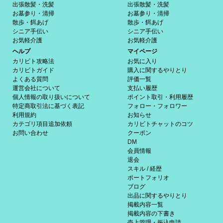
出張散髪・洗髪
出張散髪・洗髪
お墓参り・清掃
お墓参り・清掃
散歩・餌あげ
散歩・餌あげ
シニア手伝い
シニア手伝い
お気軽介護
お気軽介護
ヘルプ
マイページ
カリビト攻略法
お気に入り
カリビトガイド
購入に関するやりとり
よくある質問
評価一覧
運営会社について
支払い履歴
個人情報の取り扱いについて
ポイント取引・利用履歴
特定商取引法に基づく表記
フォロー・フォロワー
利用規約
お知らせ
カテゴリ項目追加依頼
カリビトチャットのコツ
お問い合わせ
クーポン
DM
会員情報
退会
スキル / 経歴
ポートフォリオ
ブログ
出品に関するやりとり
掲載内容一覧
掲載内容の下書き
売上管理・振込申請