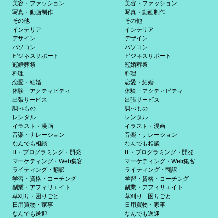
美容・ファッション
美容・ファッション
写真・動画制作
写真・動画制作
その他
その他
インテリア
インテリア
デザイン
デザイン
パソコン
パソコン
ビジネスサポート
ビジネスサポート
冠婚葬祭
冠婚葬祭
料理
料理
恋愛・結婚
恋愛・結婚
体験・アクティビティ
体験・アクティビティ
出張サービス
出張サービス
調べもの
調べもの
レンタル
レンタル
イラスト・漫画
イラスト・漫画
音楽・ナレーション
音楽・ナレーション
なんでも相談
なんでも相談
IT・プログラミング・開発
IT・プログラミング・開発
マーケティング・Web集客
マーケティング・Web集客
ライティング・翻訳
ライティング・翻訳
学習・資格・コーチング
学習・資格・コーチング
副業・アフィリエイト
副業・アフィリエイト
草刈り・困りごと
草刈り・困りごと
日用買物・家事
日用買物・家事
なんでも送迎
なんでも送迎