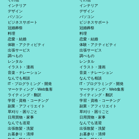
インテリア
インテリア
デザイン
デザイン
パソコン
パソコン
ビジネスサポート
ビジネスサポート
冠婚葬祭
冠婚葬祭
料理
料理
恋愛・結婚
恋愛・結婚
体験・アクティビティ
体験・アクティビティ
出張サービス
出張サービス
調べもの
調べもの
レンタル
レンタル
イラスト・漫画
イラスト・漫画
音楽・ナレーション
音楽・ナレーション
なんでも相談
なんでも相談
IT・プログラミング・開発
IT・プログラミング・開発
マーケティング・Web集客
マーケティング・Web集客
ライティング・翻訳
ライティング・翻訳
学習・資格・コーチング
学習・資格・コーチング
副業・アフィリエイト
副業・アフィリエイト
草刈り・困りごと
草刈り・困りごと
日用買物・家事
日用買物・家事
なんでも送迎
なんでも送迎
出張散髪・洗髪
出張散髪・洗髪
お墓参り・清掃
お墓参り・清掃