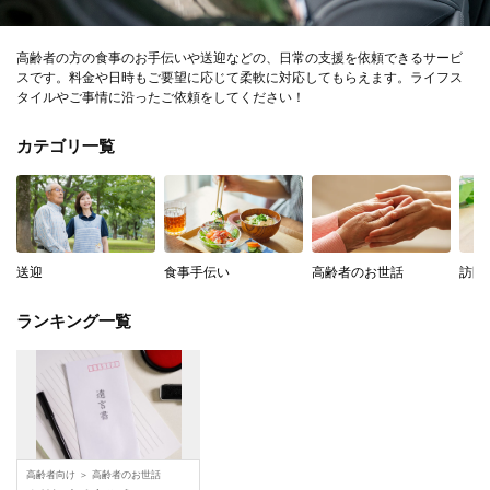
高齢者の方の食事のお手伝いや送迎などの、日常の支援を依頼できるサービ
スです。料金や日時もご要望に応じて柔軟に対応してもらえます。ライフス
タイルやご事情に沿ったご依頼をしてください！
カテゴリ一覧
送迎
食事手伝い
高齢者のお世話
訪問
ランキング一覧
高齢者向け
＞
高齢者のお世話