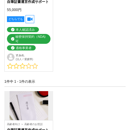
自筆証書遺言作成サポート
55,000円
どちらでも
本人確認済み
秘密保持契約（NDA)
可
適格事業者
すみれ
(法人 / 愛媛県)
1件中 1 - 1件の表示
高齢者向け
＞
高齢者のお世話
自筆証書遺言作成サポート