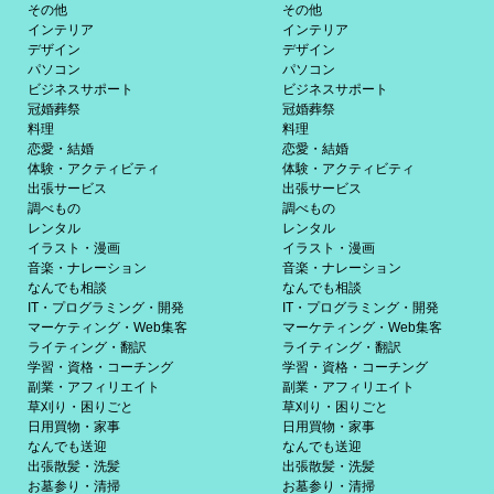
その他
その他
インテリア
インテリア
デザイン
デザイン
パソコン
パソコン
ビジネスサポート
ビジネスサポート
冠婚葬祭
冠婚葬祭
料理
料理
恋愛・結婚
恋愛・結婚
体験・アクティビティ
体験・アクティビティ
出張サービス
出張サービス
調べもの
調べもの
レンタル
レンタル
イラスト・漫画
イラスト・漫画
音楽・ナレーション
音楽・ナレーション
なんでも相談
なんでも相談
IT・プログラミング・開発
IT・プログラミング・開発
マーケティング・Web集客
マーケティング・Web集客
ライティング・翻訳
ライティング・翻訳
学習・資格・コーチング
学習・資格・コーチング
副業・アフィリエイト
副業・アフィリエイト
草刈り・困りごと
草刈り・困りごと
日用買物・家事
日用買物・家事
なんでも送迎
なんでも送迎
出張散髪・洗髪
出張散髪・洗髪
お墓参り・清掃
お墓参り・清掃