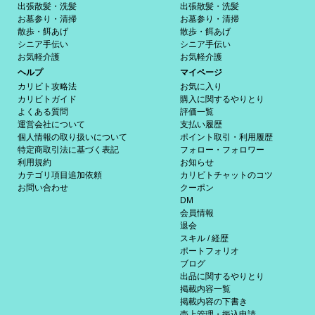
出張散髪・洗髪
出張散髪・洗髪
お墓参り・清掃
お墓参り・清掃
散歩・餌あげ
散歩・餌あげ
シニア手伝い
シニア手伝い
お気軽介護
お気軽介護
ヘルプ
マイページ
カリビト攻略法
お気に入り
カリビトガイド
購入に関するやりとり
よくある質問
評価一覧
運営会社について
支払い履歴
個人情報の取り扱いについて
ポイント取引・利用履歴
特定商取引法に基づく表記
フォロー・フォロワー
利用規約
お知らせ
カテゴリ項目追加依頼
カリビトチャットのコツ
お問い合わせ
クーポン
DM
会員情報
退会
スキル / 経歴
ポートフォリオ
ブログ
出品に関するやりとり
掲載内容一覧
掲載内容の下書き
売上管理・振込申請