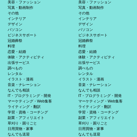
美容・ファッション
美容・ファッション
写真・動画制作
写真・動画制作
その他
その他
インテリア
インテリア
デザイン
デザイン
パソコン
パソコン
ビジネスサポート
ビジネスサポート
冠婚葬祭
冠婚葬祭
料理
料理
恋愛・結婚
恋愛・結婚
体験・アクティビティ
体験・アクティビティ
出張サービス
出張サービス
調べもの
調べもの
レンタル
レンタル
イラスト・漫画
イラスト・漫画
音楽・ナレーション
音楽・ナレーション
なんでも相談
なんでも相談
IT・プログラミング・開発
IT・プログラミング・開発
マーケティング・Web集客
マーケティング・Web集客
ライティング・翻訳
ライティング・翻訳
学習・資格・コーチング
学習・資格・コーチング
副業・アフィリエイト
副業・アフィリエイト
草刈り・困りごと
草刈り・困りごと
日用買物・家事
日用買物・家事
なんでも送迎
なんでも送迎