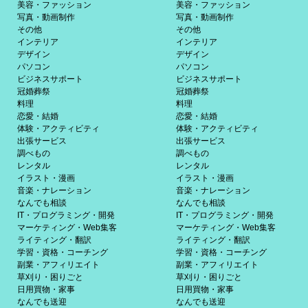
美容・ファッション
美容・ファッション
写真・動画制作
写真・動画制作
その他
その他
インテリア
インテリア
デザイン
デザイン
パソコン
パソコン
ビジネスサポート
ビジネスサポート
冠婚葬祭
冠婚葬祭
料理
料理
恋愛・結婚
恋愛・結婚
体験・アクティビティ
体験・アクティビティ
出張サービス
出張サービス
調べもの
調べもの
レンタル
レンタル
イラスト・漫画
イラスト・漫画
音楽・ナレーション
音楽・ナレーション
なんでも相談
なんでも相談
IT・プログラミング・開発
IT・プログラミング・開発
マーケティング・Web集客
マーケティング・Web集客
ライティング・翻訳
ライティング・翻訳
学習・資格・コーチング
学習・資格・コーチング
副業・アフィリエイト
副業・アフィリエイト
草刈り・困りごと
草刈り・困りごと
日用買物・家事
日用買物・家事
なんでも送迎
なんでも送迎