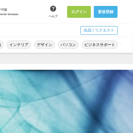
が可能
ログイン
新規登録
hrome browser.
ヘルプ
出品 / リクエスト
他
インテリア
デザイン
パソコン
ビジネスサポート
冠婚