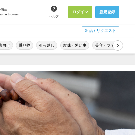
が可能
ログイン
新規登録
hrome browser.
ヘルプ
出品 / リクエスト
者向け
乗り物
引っ越し
趣味・習い事
美容・ファッション