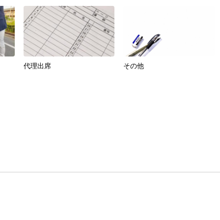
代理出席
その他