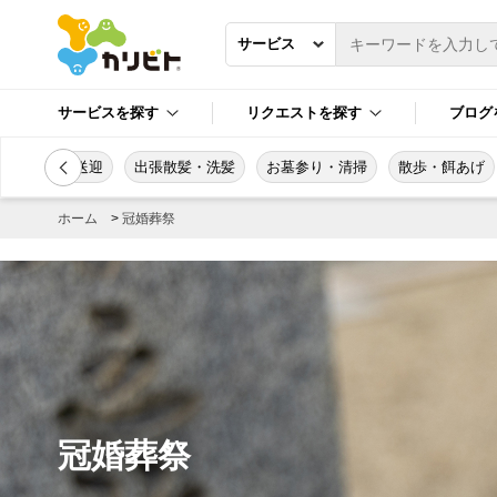
サービスを探す
リクエストを探す
ブログ
なんでも送迎
出張散髪・洗髪
お墓参り・清掃
散歩・餌あげ
ホーム
>
冠婚葬祭
冠婚葬祭