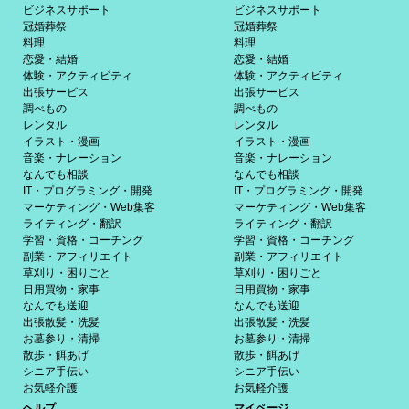
ビジネスサポート
ビジネスサポート
冠婚葬祭
冠婚葬祭
料理
料理
恋愛・結婚
恋愛・結婚
体験・アクティビティ
体験・アクティビティ
出張サービス
出張サービス
調べもの
調べもの
レンタル
レンタル
イラスト・漫画
イラスト・漫画
音楽・ナレーション
音楽・ナレーション
なんでも相談
なんでも相談
IT・プログラミング・開発
IT・プログラミング・開発
マーケティング・Web集客
マーケティング・Web集客
ライティング・翻訳
ライティング・翻訳
学習・資格・コーチング
学習・資格・コーチング
副業・アフィリエイト
副業・アフィリエイト
草刈り・困りごと
草刈り・困りごと
日用買物・家事
日用買物・家事
なんでも送迎
なんでも送迎
出張散髪・洗髪
出張散髪・洗髪
お墓参り・清掃
お墓参り・清掃
散歩・餌あげ
散歩・餌あげ
シニア手伝い
シニア手伝い
お気軽介護
お気軽介護
ヘルプ
マイページ