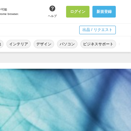
が可能
ログイン
新規登録
hrome browser.
ヘルプ
出品 / リクエスト
他
インテリア
デザイン
パソコン
ビジネスサポート
冠婚