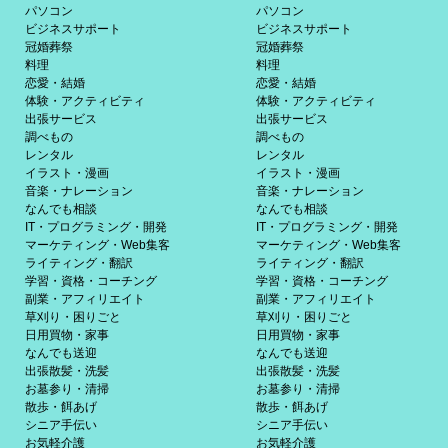
パソコン
パソコン
ビジネスサポート
ビジネスサポート
冠婚葬祭
冠婚葬祭
料理
料理
恋愛・結婚
恋愛・結婚
体験・アクティビティ
体験・アクティビティ
出張サービス
出張サービス
調べもの
調べもの
レンタル
レンタル
イラスト・漫画
イラスト・漫画
音楽・ナレーション
音楽・ナレーション
なんでも相談
なんでも相談
IT・プログラミング・開発
IT・プログラミング・開発
マーケティング・Web集客
マーケティング・Web集客
ライティング・翻訳
ライティング・翻訳
学習・資格・コーチング
学習・資格・コーチング
副業・アフィリエイト
副業・アフィリエイト
草刈り・困りごと
草刈り・困りごと
日用買物・家事
日用買物・家事
なんでも送迎
なんでも送迎
出張散髪・洗髪
出張散髪・洗髪
お墓参り・清掃
お墓参り・清掃
散歩・餌あげ
散歩・餌あげ
シニア手伝い
シニア手伝い
お気軽介護
お気軽介護