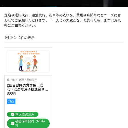
送迎や運転代行、給油代行、洗車等の依頼を、費用や時間帯などニーズに合
わせてご依頼いただけます。「一人じゃ大変だな」と思ったら、まずはお気
軽にご相談ください。
1件中 1 - 1件の表示
乗り物
＞
送迎・運転代行
2回目以降の方専用！安
心・安全なお子様送迎サー
ビス
800円
対面
本人確認済み
秘密保持契約（NDA)
可