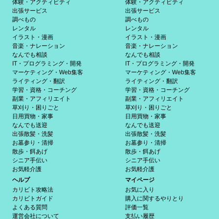
体験・アクティビティ
体験・アクティビティ
出張サービス
出張サービス
調べもの
調べもの
レンタル
レンタル
イラスト・漫画
イラスト・漫画
音楽・ナレーション
音楽・ナレーション
なんでも相談
なんでも相談
IT・プログラミング・開発
IT・プログラミング・開発
マーケティング・Web集客
マーケティング・Web集客
ライティング・翻訳
ライティング・翻訳
学習・資格・コーチング
学習・資格・コーチング
副業・アフィリエイト
副業・アフィリエイト
草刈り・困りごと
草刈り・困りごと
日用買物・家事
日用買物・家事
なんでも送迎
なんでも送迎
出張散髪・洗髪
出張散髪・洗髪
お墓参り・清掃
お墓参り・清掃
散歩・餌あげ
散歩・餌あげ
シニア手伝い
シニア手伝い
お気軽介護
お気軽介護
ヘルプ
マイページ
カリビト攻略法
お気に入り
カリビトガイド
購入に関するやりとり
よくある質問
評価一覧
運営会社について
支払い履歴