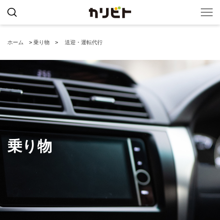
ホーム
>
乗り物
>
送迎・運転代行
乗り物