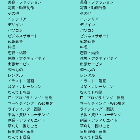
美容・ファッション
美容・ファッション
写真・動画制作
写真・動画制作
その他
その他
インテリア
インテリア
デザイン
デザイン
パソコン
パソコン
ビジネスサポート
ビジネスサポート
冠婚葬祭
冠婚葬祭
料理
料理
恋愛・結婚
恋愛・結婚
体験・アクティビティ
体験・アクティビティ
出張サービス
出張サービス
調べもの
調べもの
レンタル
レンタル
イラスト・漫画
イラスト・漫画
音楽・ナレーション
音楽・ナレーション
なんでも相談
なんでも相談
IT・プログラミング・開発
IT・プログラミング・開発
マーケティング・Web集客
マーケティング・Web集客
ライティング・翻訳
ライティング・翻訳
学習・資格・コーチング
学習・資格・コーチング
副業・アフィリエイト
副業・アフィリエイト
草刈り・困りごと
草刈り・困りごと
日用買物・家事
日用買物・家事
なんでも送迎
なんでも送迎