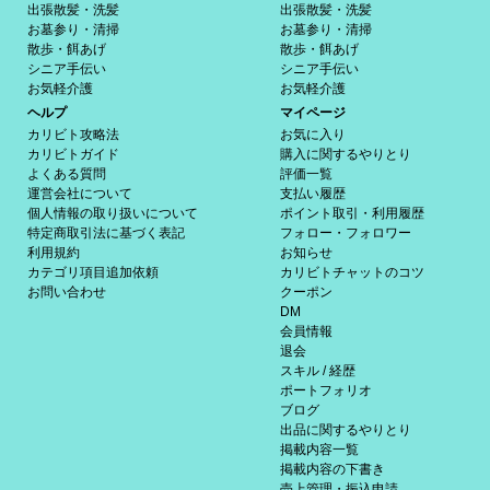
出張散髪・洗髪
出張散髪・洗髪
お墓参り・清掃
お墓参り・清掃
散歩・餌あげ
散歩・餌あげ
シニア手伝い
シニア手伝い
お気軽介護
お気軽介護
ヘルプ
マイページ
カリビト攻略法
お気に入り
カリビトガイド
購入に関するやりとり
よくある質問
評価一覧
運営会社について
支払い履歴
個人情報の取り扱いについて
ポイント取引・利用履歴
特定商取引法に基づく表記
フォロー・フォロワー
利用規約
お知らせ
カテゴリ項目追加依頼
カリビトチャットのコツ
お問い合わせ
クーポン
DM
会員情報
退会
スキル / 経歴
ポートフォリオ
ブログ
出品に関するやりとり
掲載内容一覧
掲載内容の下書き
売上管理・振込申請