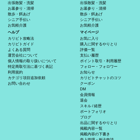
出張散髪・洗髪
出張散髪・洗髪
お墓参り・清掃
お墓参り・清掃
散歩・餌あげ
散歩・餌あげ
シニア手伝い
シニア手伝い
お気軽介護
お気軽介護
ヘルプ
マイページ
カリビト攻略法
お気に入り
カリビトガイド
購入に関するやりとり
よくある質問
評価一覧
運営会社について
支払い履歴
個人情報の取り扱いについて
ポイント取引・利用履歴
特定商取引法に基づく表記
フォロー・フォロワー
利用規約
お知らせ
カテゴリ項目追加依頼
カリビトチャットのコツ
お問い合わせ
クーポン
DM
会員情報
退会
スキル / 経歴
ポートフォリオ
ブログ
出品に関するやりとり
掲載内容一覧
掲載内容の下書き
売上管理・振込申請