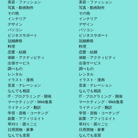
美容・ファッション
美容・ファッション
写真・動画制作
写真・動画制作
その他
その他
インテリア
インテリア
デザイン
デザイン
パソコン
パソコン
ビジネスサポート
ビジネスサポート
冠婚葬祭
冠婚葬祭
料理
料理
恋愛・結婚
恋愛・結婚
体験・アクティビティ
体験・アクティビティ
出張サービス
出張サービス
調べもの
調べもの
レンタル
レンタル
イラスト・漫画
イラスト・漫画
音楽・ナレーション
音楽・ナレーション
なんでも相談
なんでも相談
IT・プログラミング・開発
IT・プログラミング・開発
マーケティング・Web集客
マーケティング・Web集客
ライティング・翻訳
ライティング・翻訳
学習・資格・コーチング
学習・資格・コーチング
副業・アフィリエイト
副業・アフィリエイト
草刈り・困りごと
草刈り・困りごと
日用買物・家事
日用買物・家事
なんでも送迎
なんでも送迎